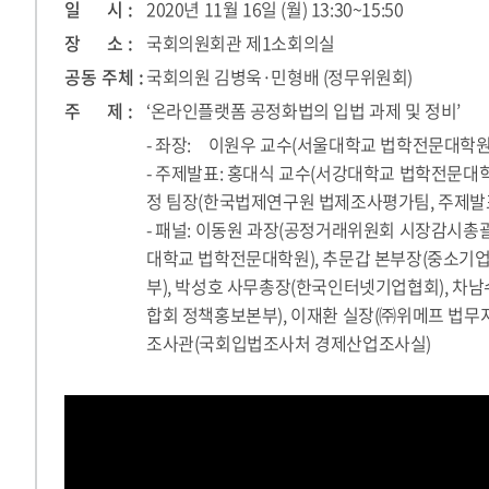
일 시 :
2020년 11월 16일 (월) 13:30~15:50
장 소 :
국회의원회관 제1소회의실
공동 주체 :
국회의원 김병욱·민형배 (정무위원회)
주 제 :
‘온라인플랫폼 공정화법의 입법 과제 및 정비’
- 좌장: 이원우 교수(서울대학교 법학전문대학원
- 주제발표: 홍대식 교수(서강대학교 법학전문대학
정 팀장(한국법제연구원 법제조사평가팀, 주제발
- 패널: 이동원 과장(공정거래위원회 시장감시총괄과
대학교 법학전문대학원), 추문갑 본부장(중소기
부), 박성호 사무총장(한국인터넷기업협회), 차
합회 정책홍보본부), 이재환 실장(㈜위메프 법무지
조사관(국회입법조사처 경제산업조사실)