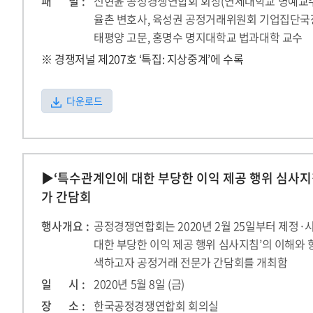
패 널 :
신현윤 공정경쟁연합회 회장(연세대학교 명예교수
율촌 변호사, 육성권 공정거래위원회 기업집단국
태평양 고문, 홍명수 명지대학교 법과대학 교수
※ 경쟁저널 제207호 ‘특집: 지상중계’에 수록
다운로드
▶‘특수관계인에 대한 부당한 이익 제공 행위 심사지
가 간담회
행사개요 :
공정경쟁연합회는 2020년 2월 25일부터 제정·
대한 부당한 이익 제공 행위 심사지침’의 이해와 
색하고자 공정거래 전문가 간담회를 개최함
일 시 :
2020년 5월 8일 (금)
장 소 :
한국공정경쟁연합회 회의실