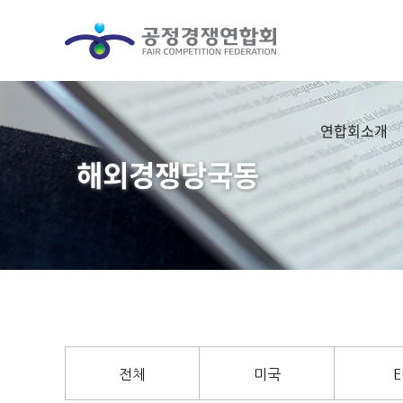
연합회소개
해외경쟁당국동
전체
미국
E