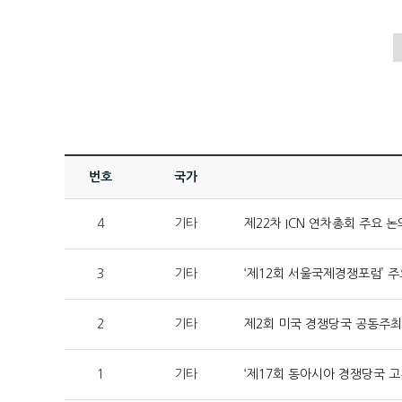
번호
국가
4
기타
제22차 ICN 연차총회 주요 논의 
3
기타
‘제12회 서울국제경쟁포럼’ 주요 
2
기타
제2회 미국 경쟁당국 공동주최 경
1
기타
‘제17회 동아시아 경쟁당국 고위급