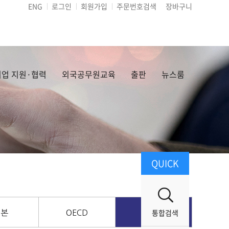
ENG
로그인
회원가입
주문번호검색
장바구니
업 지원·협력
외국공무원교육
출판
뉴스룸
QUICK
통합검색
일본
OECD
기타