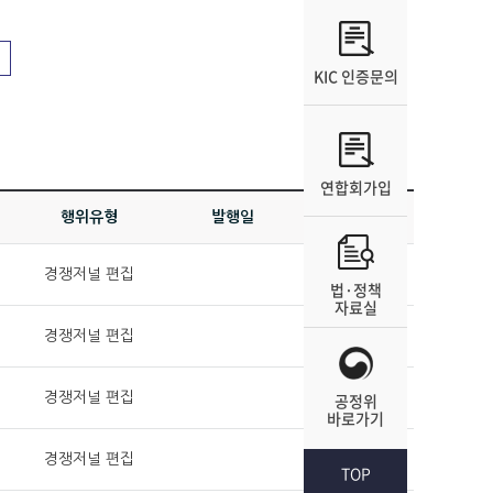
KIC 인증문의
연합회가입
행위유형
발행일
등록일
경쟁저널 편집
2024-06-07
법·정책
자료실
경쟁저널 편집
2024-06-07
경쟁저널 편집
2023-08-03
공정위
바로가기
경쟁저널 편집
2023-05-16
TOP