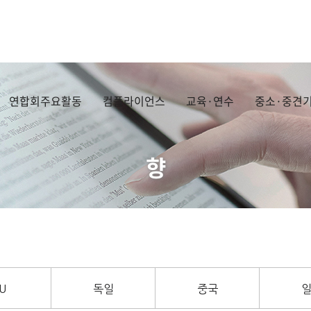
연합회주요활동
컴플라이언스
교육·연수
중소·중견기
향
U
독일
중국